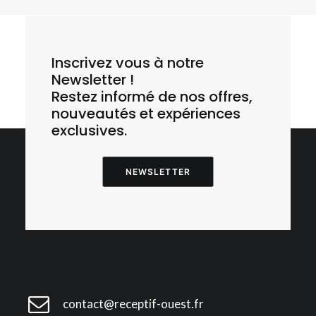
Inscrivez vous à notre
E1 – Cherbourg – Cité de la Mer – La Hague
Sauvage
Newsletter !
Restez informé de nos offres,
nouveautés et expériences
exclusives.
NEWSLETTER
contact@receptif-ouest.fr