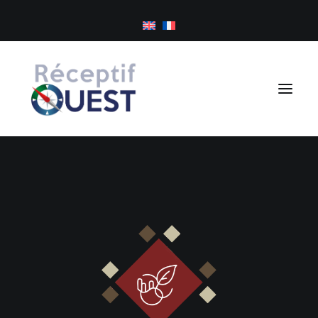
Panneau de gestion des cookies
Excursions à la journée
Séjours sur mesure
Golf
À propos
Inspirations
Newsletter