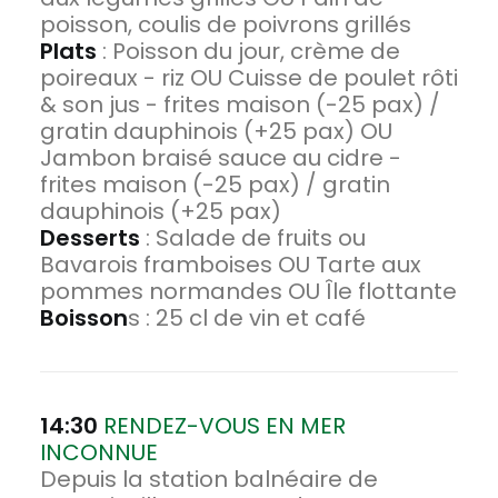
poisson, coulis de poivrons grillés
Plats
: Poisson du jour, crème de
poireaux - riz OU Cuisse de poulet rôti
& son jus - frites maison (-25 pax) /
gratin dauphinois (+25 pax) OU
Jambon braisé sauce au cidre -
frites maison (-25 pax) / gratin
dauphinois (+25 pax)
Desserts
: Salade de fruits ou
Bavarois framboises OU Tarte aux
pommes normandes OU Île flottante
Boisson
s : 25 cl de vin et café
14:30
RENDEZ-VOUS EN MER
INCONNUE
Depuis la station balnéaire de