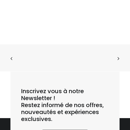
Inscrivez vous à notre
E1 – Cherbourg – Cité de la Mer – La Hague
Sauvage
Newsletter !
Restez informé de nos offres,
nouveautés et expériences
exclusives.